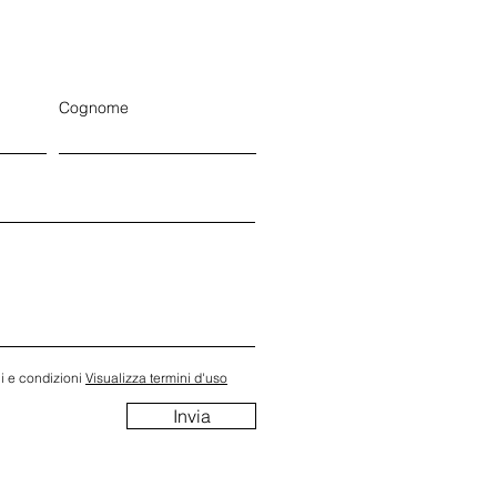
Cognome
i e condizioni
Visualizza termini d'uso
Invia