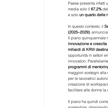
Paese presenta infatti 
media solo il 
67,2%
 de
e solo 
un quarto delle 
In questo contesto, il 
Se
(2025–2029)
, annuncia
Il piano quinquennale m
innovazione e crescita
miliardi di KRW destina
opportunità in settori e
innovation. Parallelame
programmi di mentoring
maggiori sostegni alla m
per le lavoratrici auto
creazione di workspace i
facilitare alle donne la
Il piano ha quindi come
sostenibile, stimolando 