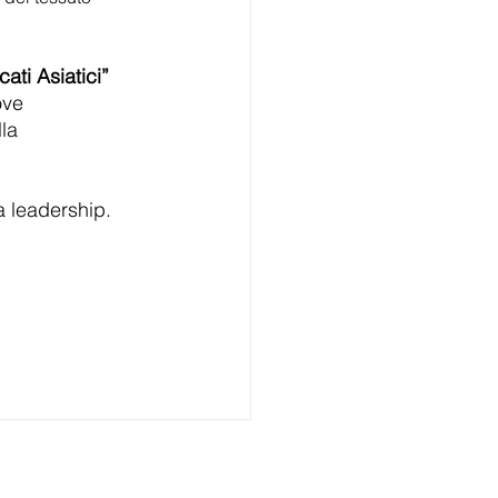
ati Asiatici” 
ove 
la 
la leadership.