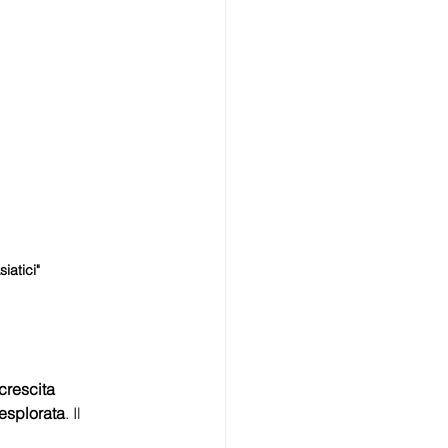
iatici"
crescita 
nesplorata
. Il 