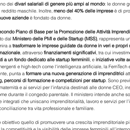
uno dei 
divari salariali di genere più ampi al mondo
: le donne 
l reddito maschile. Inoltre, 
meno del 40% delle imprese
 è di pr
nuove aziende 
è fondato da donne.
condo Piano di Base per la Promozione delle Attività Imprendit
to dal 
Ministero delle PMI e delle Startup (MSS)
, rappresenta un
ira a 
trasformare le imprese guidate da donne in veri e propri 
 nazionale
, attraverso 
finanziamenti significativi
, tra cui investim
ti a un fondo dedicato alle startup femminili
, e 
iniziative volte 
mergenti e high-tech come l'intelligenza artificiale, la FemTech 
nte, punta a 
formare una nuova generazione di imprenditrici
 at
, percorsi di formazione e competizioni per startup
. Sono previs
aternità e ai servizi per l’infanzia destinati alle donne CEO, in
nome durante il congedo parentale. Il ministero intende anche so
ntegrati che uniscano imprenditorialità, lavoro e servizi per l’in
 conciliazione tra vita professionale e familiare.
 obiettivo quello di promuovere una crescita imprenditoriale pi
la competitività e la visibilità delle imprese femminili all’interno