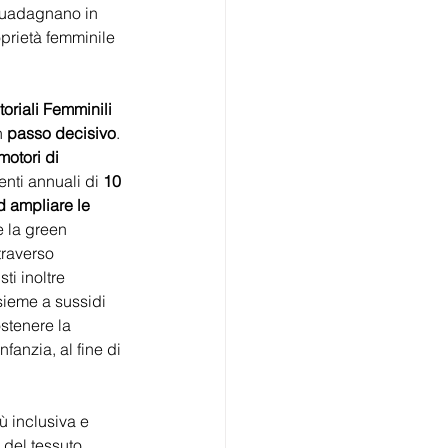
guadagnano in 
oprietà femminile 
oriali Femminili 
 
passo decisivo
. 
motori di 
enti annuali di 
10 
ad ampliare le 
e la green 
traverso 
ti inoltre 
sieme a sussidi 
stenere la 
fanzia, al fine di 
ù inclusiva e 
 del tessuto 