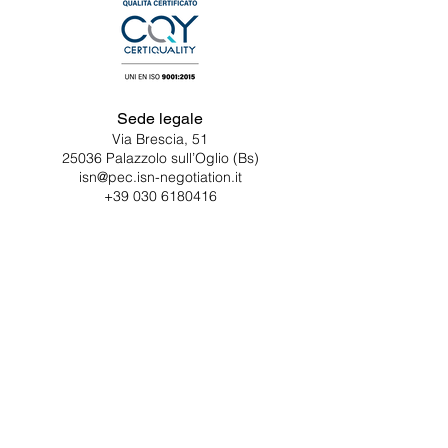
Sede legale
Via Brescia, 51
25036 Palazzolo sull’Oglio (Bs)
isn@pec.isn-negotiation.it
+39 030 6180416
Segreteria
+39 366.8701912
segreteria@isn-negotiation.it
Contattaci
Nome