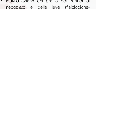
individuazione del profilo del Partner al
negoziato e delle leve (fisiologiche-
razionali-emozionali)
studio della fattibilità
gestione del negoziato.
La consulenza
one to one
è offerta ai nostri
Clienti anche in ambito di linguistic
empowerment (preparazione al negoziato
in lingua straniera, meeting, conference
call, presentazione di progetti, ecc.),
comunicazione interpersonale, mediazione
aziendale e commerciale.